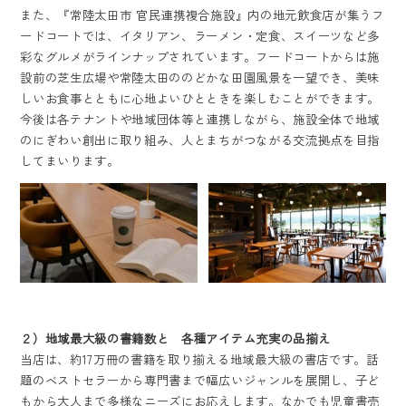
また、『常陸太田市 官民連携複合施設』内の地元飲食店が集うフ
ードコートでは、イタリアン、ラーメン・定食、スイーツなど多
彩なグルメがラインナップされています。フードコートからは施
設前の芝生広場や常陸太田ののどかな田園風景を一望でき、美味
しいお食事とともに心地よいひとときを楽しむことができます。
今後は各テナントや地域団体等と連携しながら、施設全体で地域
のにぎわい創出に取り組み、人とまちがつながる交流拠点を目指
してまいります。
２）地域最大級の書籍数と 各種アイテム充実の品揃え
当店は、約17万冊の書籍を取り揃える地域最大級の書店です。話
題のベストセラーから専門書まで幅広いジャンルを展開し、子ど
もから大人まで多様なニーズにお応えします。なかでも児童書売