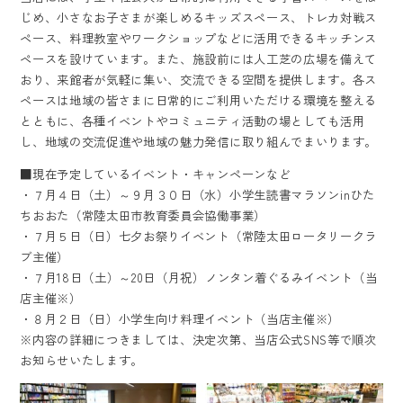
じめ、小さなお子さまが楽しめるキッズスペース、トレカ対戦ス
ペース、料理教室やワークショップなどに活用できるキッチンス
ペースを設けています。また、施設前には人工芝の広場を備えて
おり、来館者が気軽に集い、交流できる空間を提供します。各ス
ペースは地域の皆さまに日常的にご利用いただける環境を整える
とともに、各種イベントやコミュニティ活動の場としても活用
し、地域の交流促進や地域の魅力発信に取り組んでまいります。
■現在予定しているイベント・キャンペーンなど
・７月４日（土）～９月３０日（水）小学生読書マラソンinひた
ちおおた（常陸太田市教育委員会協働事業）
・７月５日（日）七夕お祭りイベント（常陸太田ロータリークラ
ブ主催）
・７月18日（土）～20日（月祝）ノンタン着ぐるみイベント（当
店主催※）
・８月２日（日）小学生向け料理イベント（当店主催※）
※内容の詳細につきましては、決定次第、当店公式SNS等で順次
お知らせいたします。