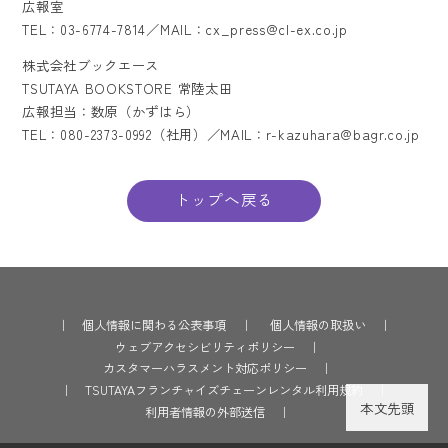
広報室
TEL：03-6774-7814／MAIL：cx_press@cl-ex.co.jp
株式会社ブックエース
TSUTAYA BOOKSTORE 常陸太田
広報担当：数原（かずはら）
TEL：080-2373-0992（社用）／MAIL：r-kazuhara@bagr.co.jp
トップへ戻る
｜
個人情報に関わる公表事項
｜
個人情報の取扱い
｜
ウェブアクセシビリティポリシー
｜
カスタマーハラスメント対応ポリシー
｜
｜
TSUTAYAフランチャイズチェーンレンタル利用規約
｜
本文先頭
利用者情報の外部送信
｜