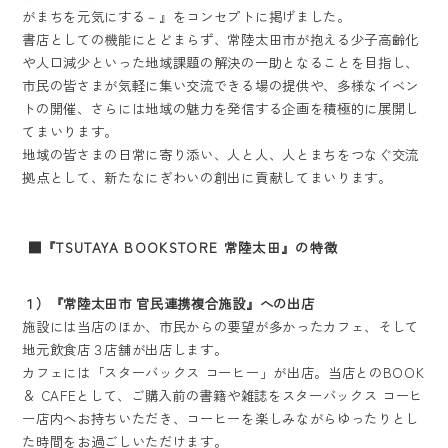
がまちを元気にする－』をコンセプトに掲げました。
書店としての機能にとどまらず、常陸太田市が抱える少子高齢化
や人口減少といった地域課題の解決の一助となることを目指し、
市民の皆さまが気軽に集い交流できる場の提供や、多様なイベン
トの開催、さらには地域の魅力を発信する企画を積極的に展開し
てまいります。
地域の皆さまの日常に寄り添い、人と人、人とまちをつなぐ交流
拠点として、新たなにぎわいの創出に貢献してまいります。
■『TSUTAYA BOOKSTORE 常陸太田』の特徴
１）『常陸太田市 官民連携複合施設』への出店
施設には当店のほか、市民からの要望が多かったカフェ、そして
地元飲食店３店舗が出店します。
カフェには「スターバックス コーヒー」が出店。当店とのBOOK
＆ CAFEとして、ご購入前の書籍や雑誌をスターバックス コーヒ
ー店内へお持ちいただき、コーヒーを楽しみながらゆったりとし
た時間をお過ごしいただけます。